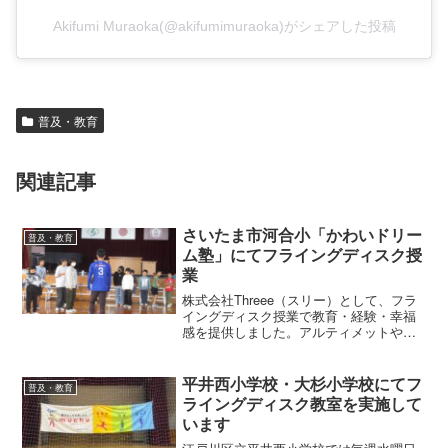
Akifumi Muraoka(@akifumimuraoka)がシェアした投稿
普及・教育
関連記事
さいたま市河合小「かわいドリー
普及・教育
ム塾」にてフライングディスク授
業
株式会社Threee（スリー）として、フラ
イングディスク授業で教育・経験・幸福
感を提供しました。アルティメットやデ
ィスクゴルフといったフライングディス
クを通じて子どもたちの成長と笑顔を広
げます。
平井西小学校・大杉小学校にてフ
普及・教育
ライングディスク教室を実施して
います