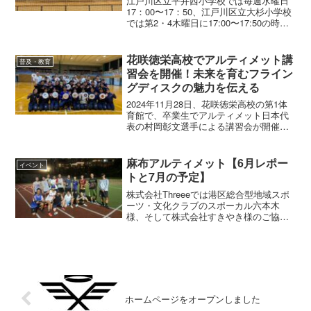
江戸川区立平井西小学校では毎週水曜日
17：00〜17：50、江戸川区立大杉小学校
では第2・4木曜日に17:00〜17:50の時間
でフライングディスク教室を実施してい
ます。一般社団法人MUCHU様が実施して
いる、【muchu放課後】の活動の一...
花咲徳栄高校でアルティメット講
普及・教育
習会を開催！未来を育むフライン
グディスクの魅力を伝える
2024年11月28日、花咲徳栄高校の第1体
育館で、卒業生でアルティメット日本代
表の村岡彰文選手による講習会が開催さ
れました。在校生たちは、村岡選手の模
範演技や基本的なディスクの投げ方を学
び、チームに分かれてアルティメットの
麻布アルティメット【6月レポー
イベント
試合を行いました。参加した生徒たちは
トと7月の予定】
「楽しかった。また、機会があればやっ
てみたい。」と感想を述べました。
株式会社Threeeでは港区総合型地域スポ
ーツ・文化クラブのスポーカル六本木
様、そして株式会社すきやき様のご協力
の下、港区立麻布小学校にてアルティメ
ット教室とナイトアルティメットを実施
しています。アルティメット教室港区立
麻布小学校にて毎週金...
ホームページをオープンしました