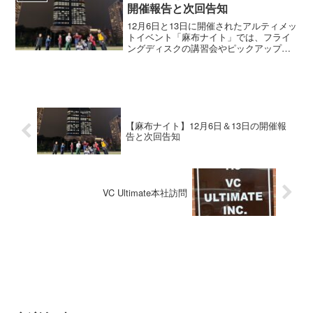
麻布小学校にて毎週金...
開催報告と次回告知
12月6日と13日に開催されたアルティメッ
トイベント「麻布ナイト」では、フライ
ングディスクの講習会やピックアップゲ
ームが行われ、子供から大学生までが楽
しく交流しました。次回は12月20日
（金）に年内最後の開催予定です。初心
者も大歓迎！
【麻布ナイト】12月6日＆13日の開催報
告と次回告知
VC Ultimate本社訪問