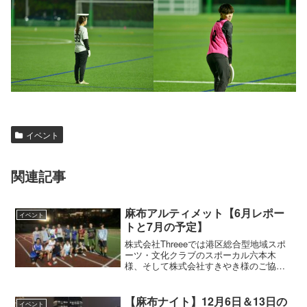
イベント
関連記事
麻布アルティメット【6月レポー
イベント
トと7月の予定】
株式会社Threeeでは港区総合型地域スポ
ーツ・文化クラブのスポーカル六本木
様、そして株式会社すきやき様のご協力
の下、港区立麻布小学校にてアルティメ
ット教室とナイトアルティメットを実施
しています。アルティメット教室港区立
【麻布ナイト】12月6日＆13日の
イベント